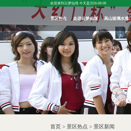
欢迎来到云梦仙境 今天是2026-08-08
景区热点
走进云梦仙境
高山玻璃水滑
五一来云梦仙
春日开漂|北京
庆六一，爱与
关于我
境！赴一场山
云梦仙境，高
温暖共传递
怀柔文
野花海与心跳
山玻璃水滑踏
最新活动
云梦文
冒险之约
春上线啦！
往期活动
名家作
景区新闻
北京云梦仙境
云梦仙境赋
春日开漂|北京
云梦仙境雪景
《祈愿记》
云梦仙境，高
欣赏
山玻璃水滑踏
云梦仙境讲坛3
春上线啦！
云梦仙境讲坛1
云梦仙境讲坛2
北京云梦仙境
｜鬼谷子处世
首页 >
景区热点 >
景区新闻