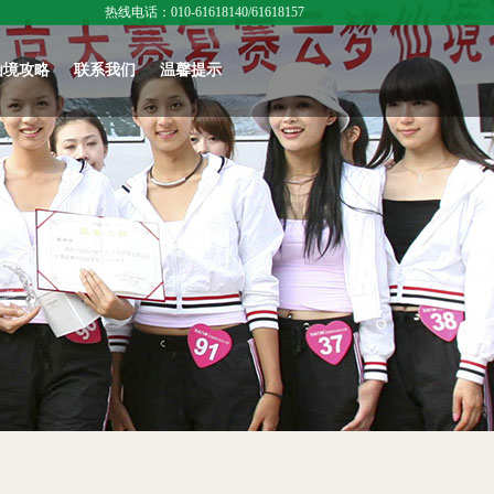
热线电话：010-61618140/61618157
仙境攻略
联系我们
温馨提示
自驾游
大峡谷
摄影发烧游