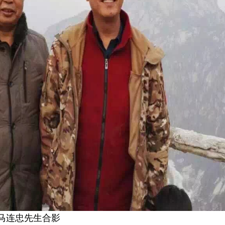
怀柔云梦仙境
家长越焦虑，
杯获奖诗联选
孩子越难教！
鬼谷子一句话
点破育儿病根 |
云梦仙境鬼谷
正道育儿
北京云梦仙境/
北京云梦仙境/
鬼谷育儿正
鬼谷子正道育
道：作业拖拉
儿：孩子上课
自
不用吼，按规
走神，根在“心
律就管用
气不专”
/
北京云梦仙境/
北京云梦仙境/
鬼谷正道育儿:
鬼谷子正道育
是
孩子怕失败，
儿：家长越唠
是你没顺他“心
叨，孩子越不
气”
听
/
北京云梦仙境/
云梦寻踪・乌
鬼谷子正道育
江问道 ——云
儿:教孩子做
梦仙境鬼谷文
马连忠先生合影
人，先教“分
化与乌江寨渊