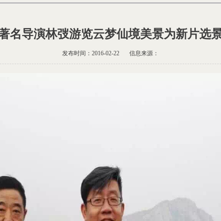
名家聚首 共商
之道：立心
鬼谷武学传承
正，行事稳，
大计
终能成
著名导演林弢游览云梦仙境美景为新片选
北京云梦仙境
北京云梦仙境
｜云梦仙境圣
｜鬼谷文脉：
发布时间：2016-02-22
信息来源：
迹：圣贤留
千年传承，正
踪，文脉永续
道流芳
北京云梦仙境
北京云梦仙境
｜学鬼谷子，
｜鬼谷智慧与
贵在守正：心
家风家教：立
正、言正、行
身之本，传家
正
之道
北京云梦仙境
北京云梦仙境
｜鬼谷智慧：
｜心怀圣贤
内修心性，外
志，行走天地
成事业
间——学习鬼
谷智慧的现实
意义
鬼谷子
鬼谷庐