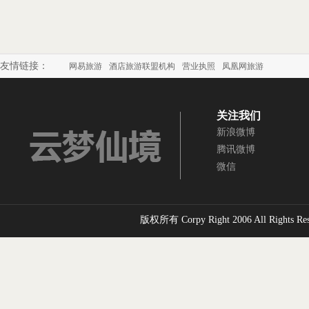
｜传承鬼谷正
怀柔云梦仙境
家长越焦虑
道，弘扬中华
杯获奖诗联选
孩子越难教
文脉
鬼谷子一句
点破育儿病根
友情链接：
网易旅游
酒店旅游联盟机构
营业执照
凤凰网旅游
云梦仙境鬼
正道育儿
北京云梦仙境
北京云梦仙境/
北京云梦仙
关注我们
｜鬼谷正道育
鬼谷育儿正
鬼谷子正道
儿：欲多则心
道：作业拖拉
新浪微博
儿：孩子上
散 心安孩子自
不用吼，按规
走神，根在
腾讯微博
专注
律就管用
气不专”
微信
北京云梦仙境/
北京云梦仙境/
北京云梦仙
鬼谷子正道育
鬼谷正道育儿:
鬼谷子正道
儿:孩子叛逆是
孩子怕失败，
儿：家长越
版权所有 Corpy Right 2006 All Rights Re
你没打开 “心
是你没顺他“心
叨，孩子越
门”
气”
听
北京云梦仙境/
北京云梦仙境/
云梦寻踪・
鬼谷子正道育
鬼谷子正道育
江问道 —
儿：戒掉手
儿:教孩子做
梦仙境鬼谷
机，不靠抢不
人，先教“分
化与乌江寨