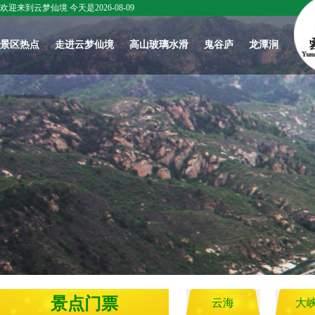
欢迎来到云梦仙境 今天是2026-08-09
景区热点
走进云梦仙境
高山玻璃水滑
鬼谷庐
龙潭涧
五一来云梦仙
春日开漂|北京
庆六一，爱与
关于我们
北京云梦仙
境！赴一场山
云梦仙境，高
温暖共传递
境：鬼谷子智
怀柔文化
野花海与心跳
山玻璃水滑踏
圣学宫，华夏
最新活动
云梦文化
冒险之约
春上线啦！
智慧一脉正宗
往期活动
名家作品赏
北京云梦仙境
景区新闻
北京云梦仙境
梦仙境赋
春日开漂|北京
云梦仙境雪景
｜智圣学宫：
《祈愿记》
云梦仙境，高
欣赏
鬼谷子开坛讲
山玻璃水滑踏
学，育人成才
云梦仙境讲坛3
春上线啦！
的千古道场
云梦仙境讲坛1
梦仙境讲坛2
北京云梦仙境
武脉寻源 文兴
北京云梦仙
景点门票
｜鬼谷子处世
未来 ——武林
云海
｜鬼谷子成
大