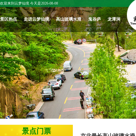
欢迎来到云梦仙境 今天是2026-08-08
景区热点
走进云梦仙境
高山玻璃水滑
鬼谷庐
龙潭涧
五一来云梦仙
春日开漂|北京
庆六一，爱与
关于我们
北京云梦仙
境！赴一场山
云梦仙境，高
温暖共传递
境：鬼谷子智
怀柔文化
野花海与心跳
山玻璃水滑踏
圣学宫，华夏
最新活动
云梦文化
冒险之约
春上线啦！
智慧一脉正宗
往期活动
名家作品赏
北京云梦仙境
景区新闻
北京云梦仙境
梦仙境赋
春日开漂|北京
云梦仙境雪景
｜智圣学宫：
《祈愿记》
云梦仙境，高
欣赏
鬼谷子开坛讲
山玻璃水滑踏
学，育人成才
云梦仙境讲坛3
春上线啦！
的千古道场
云梦仙境讲坛1
梦仙境讲坛2
北京云梦仙境
武脉寻源 文兴
北京云梦仙
景点门票
｜鬼谷子处世
未来 ——武林
｜鬼谷子成