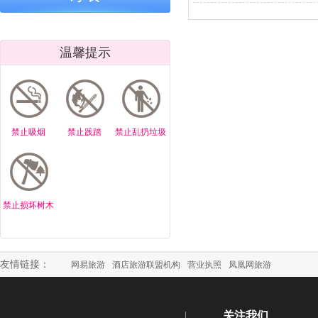
｜传承鬼谷正
怀柔云梦仙境
家长越焦虑
道，弘扬中华
杯获奖诗联选
孩子越难教
文脉
鬼谷子一句
温馨提示
点破育儿病根
云梦仙境鬼
正道育儿
北京云梦仙境
北京云梦仙境/
北京云梦仙
｜鬼谷正道育
鬼谷育儿正
鬼谷子正道
禁止吸烟
禁止践踏
禁止乱扔垃圾
儿：欲多则心
道：作业拖拉
儿：孩子上
散 心安孩子自
不用吼，按规
走神，根在
专注
律就管用
气不专”
北京云梦仙境/
北京云梦仙境/
北京云梦仙
鬼谷子正道育
鬼谷正道育儿:
鬼谷子正道
禁止损坏树木
儿:孩子叛逆是
孩子怕失败，
儿：家长越
你没打开 “心
是你没顺他“心
叨，孩子越
门”
气”
听
友情链接：
网易旅游
酒店旅游联盟机构
营业执照
凤凰网旅游
北京云梦仙境/
北京云梦仙境/
云梦寻踪・
鬼谷子正道育
鬼谷子正道育
江问道 —
儿：戒掉手
儿:教孩子做
梦仙境鬼谷
关注我们
机，不靠抢不
人，先教“分
化与乌江寨