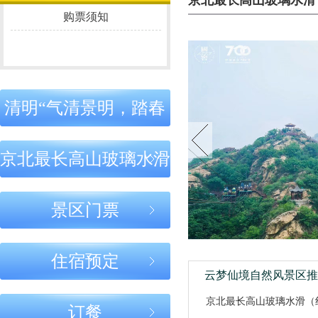
京北最长高山玻璃水滑
之道：守正于
名家聚首 共商
之道：立心
购票须知
心，处事有度
鬼谷武学传承
正，行事稳
大计
终能成
北京云梦仙境
北京云梦仙境
北京云梦仙
｜鬼谷子成才
｜云梦仙境圣
｜鬼谷文脉
之道：以圣道
迹：圣贤留
千年传承，
育人，以智慧
踪，文脉永续
道流芳
清明“气清景明，踏春
立身
北京云梦仙境
北京云梦仙
｜学鬼谷子，
｜鬼谷智慧
怀古”活动购票须知
贵在守正：心
家风家教：
京北最长高山玻璃水滑
正、言正、行
身之本，传
正
之道
北京云梦仙境
北京云梦仙境
北京云梦仙
景区门票
｜鬼谷智慧与
｜鬼谷智慧：
｜心怀圣贤
当代人生：古
内修心性，外
志，行走天
为今用，知行
成事业
间——学习
住宿预定
合一
谷智慧的现
云梦仙境自然风景区推
意义
京北最长高山玻璃水滑（
北京云梦仙境
鬼谷子
鬼谷庐
订餐