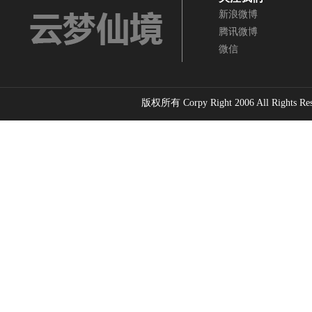
新浪微博
靠骂
寸”
源考察记
腾讯微博
云梦寻踪・乌
云梦仙境与梵
镇远与云梦
微信
江问道 ——云
净山
境
梦仙境鬼谷文
燕山龙源·云梦
云梦仙境
化与乌江寨渊
祖庭 乾隆御览
怀柔文化与
源考察记
云梦仙境记
版权所有 Corpy Right 2006 All Rights Re
家“一带一
路”发展战
鬼谷子文化论
鬼谷子文化论
文汇编---《鬼
文汇编---鬼谷
谷子》思想旨
子的核心思想
趣探微
是怀柔文化